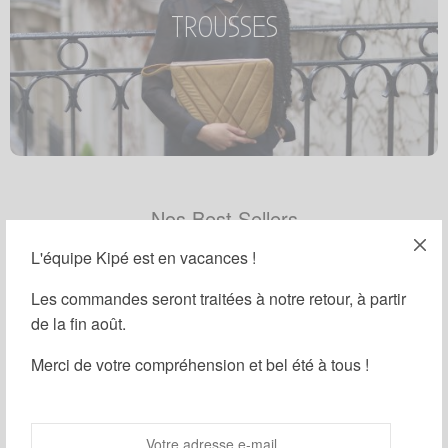
TROUSSES
A utiliser à l’infini
Tous les produits
Nos Best Sellers
L'équipe Kipé est en vacances !
Les commandes seront traitées à notre retour, à partir
de la fin août.
Merci de votre compréhension et bel été à tous !