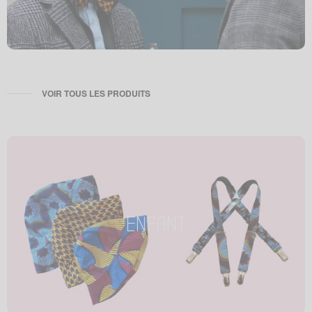
VOIR TOUS LES PRODUITS
ENFANT
ENFANT
Petit enfant, petit style !
Tous les produits