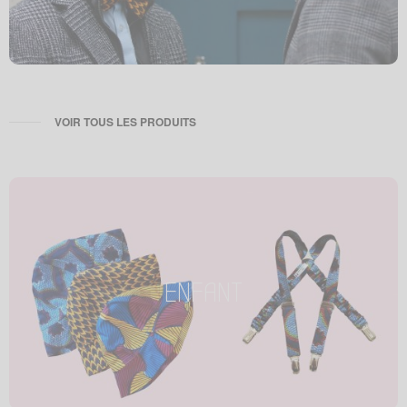
VOIR TOUS LES PRODUITS
ENFANT
ENFANT
Petit enfant, petit style !
Tous les produits