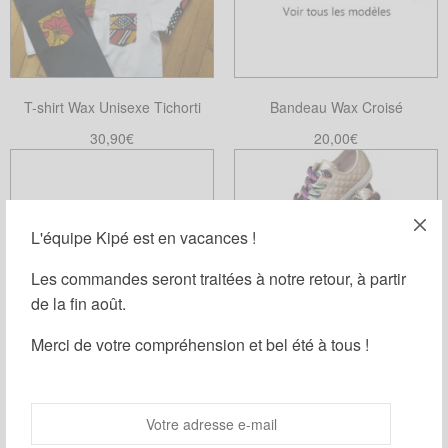
T-shirt Wax Unisexe Tichorti
Bandeau Wax Croisé
30,90
€
20,00
€
Choix des options
Choix des options
Ce
Ce
produit
produit
a
a
L'équipe Kipé est en vacances !
plusieurs
plusieurs
variations.
variations.
Les commandes seront traitées à notre retour, à partir
Les
Les
de la fin août.
options
options
Merci de votre compréhension et bel été à tous !
peuvent
peuvent
être
être
choisies
choisies
Carrés démaquillants lavables
Lacets Wax
sur
sur
wax/éponge
la
la